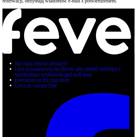
rezerwacji, otrzymają wiadomość e-mail z potwierdzeniem.
Nie masz jeszcze aplikacji?
Użyj wyszukiwarki lub filtrów, aby znaleźć pobliskie i
nadchodzące wydarzenia pod twój gust.
Download on the App Store
Get it on Google Play