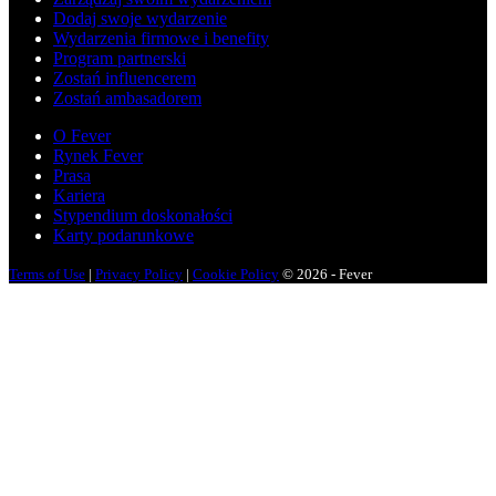
Dodaj swoje wydarzenie
Wydarzenia firmowe i benefity
Program partnerski
Zostań influencerem
Zostań ambasadorem
O Fever
Rynek Fever
Prasa
Kariera
Stypendium doskonałości
Karty podarunkowe
Terms of Use
|
Privacy Policy
|
Cookie Policy
© 2026 - Fever