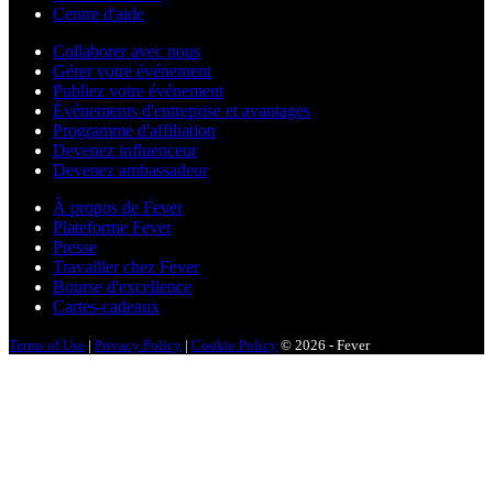
Centre d'aide
Collaborer avec nous
Gérer votre événement
Publiez votre événement
Événements d'entreprise et avantages
Programme d'affiliation
Devenez influenceur
Devenez ambassadeur
À propos de Fever
Plateforme Fever
Presse
Travailler chez Fever
Bourse d'excellence
Cartes-cadeaux
Terms of Use
|
Privacy Policy
|
Cookie Policy
© 2026 - Fever